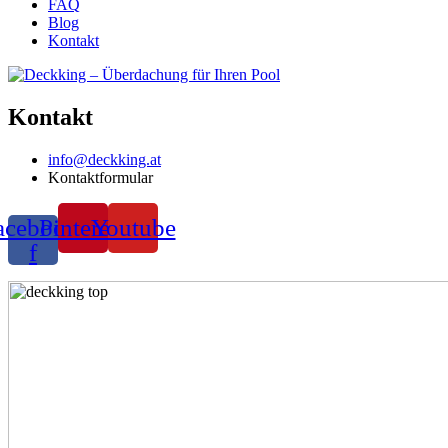
FAQ
Blog
Kontakt
Kontakt
info@deckking.at
Kontaktformular
acebook-
Pinterest
Youtube
f